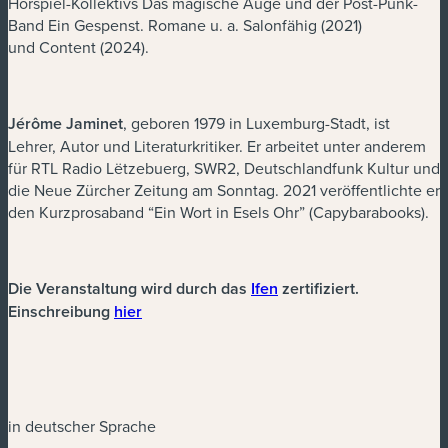
Hörspiel-Kollektivs Das magische Auge und der Post-Punk-
Band Ein Gespenst. Romane u. a. Salonfähig (2021)
und Content (2024).
Jérôme Jaminet
, geboren 1979 in Luxemburg-Stadt, ist
Lehrer, Autor und Literaturkritiker. Er arbeitet unter anderem
für RTL Radio Lëtzebuerg, SWR2, Deutschlandfunk Kultur und
die Neue Zürcher Zeitung am Sonntag. 2021 veröffentlichte er
den Kurzprosaband “Ein Wort in Esels Ohr” (Capybarabooks).
(new window)
Die Veranstaltung wird durch das
Ifen
zertifiziert.
(new window)
Einschreibung
hier
in deutscher Sprache