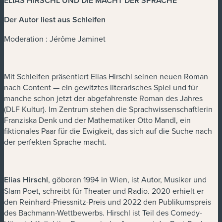
ELIAS HIRSCHL UND DIE MACHT DER SPRACHE
Der Autor liest aus Schleifen
Moderation : Jérôme Jaminet
Mit Schleifen präsentiert Elias Hirschl seinen neuen Roman
nach Content — ein gewitztes literarisches Spiel und für
manche schon jetzt der abgefahrenste Roman des Jahres
(DLF Kultur). Im Zentrum stehen die Sprachwissenschaftlerin
Franziska Denk und der Mathematiker Otto Mandl, ein
fiktionales Paar für die Ewigkeit, das sich auf die Suche nach
der perfekten Sprache macht.
Elias Hirschl
, göboren 1994 in Wien, ist Autor, Musiker und
Slam Poet, schreibt für Theater und Radio. 2020 erhielt er
den Reinhard-Priessnitz-Preis und 2022 den Publikumspreis
des Bachmann-Wettbewerbs. Hirschl ist Teil des Comedy-