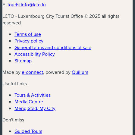
E.
touristinfo@lcto.lu
LCTO - Luxembourg City Tourist Office © 2025 all rights
reserved
Terms of use
Privacy policy
General terms and conditions of sale
Accessibility Policy
Sitemap
(new window)
(new window)
Made by
e-connect
, powered by
Quilium
Useful links
Tours & Activities
Media Centre
Meng Stad, My City
Don't miss
Guided Tours