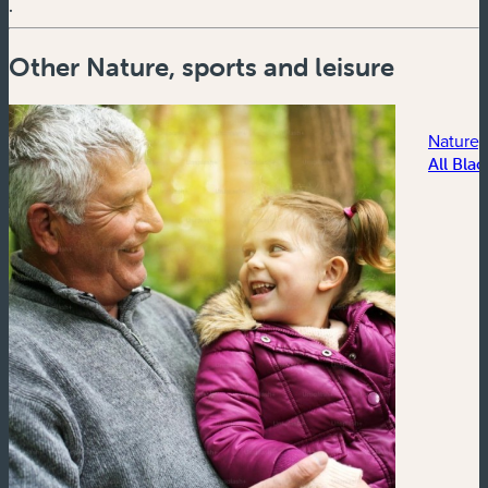
.
Other Nature, sports and leisure
Nature, 
All Blac