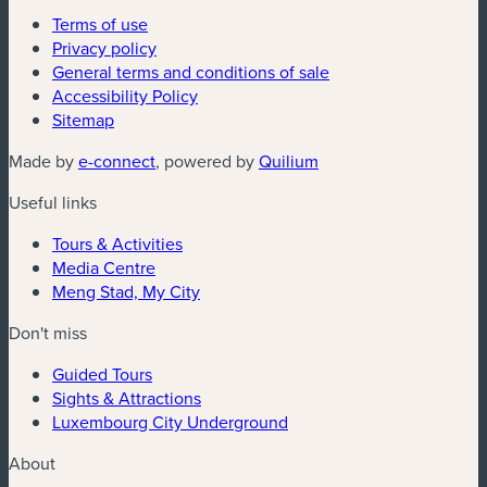
Terms of use
Privacy policy
General terms and conditions of sale
Accessibility Policy
Sitemap
(new window)
(new window)
Made by
e-connect
, powered by
Quilium
Useful links
Tours & Activities
Media Centre
Meng Stad, My City
Don't miss
Guided Tours
Sights & Attractions
Luxembourg City Underground
About