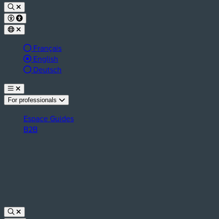
Français
Active language:
English
Deutsch
For professionals
Espace Guides
B2B