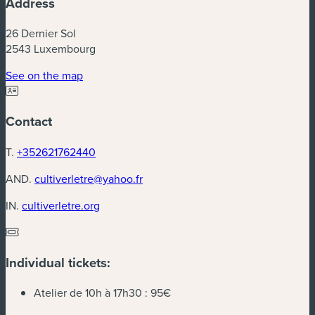
Address
26 Dernier Sol
2543 Luxembourg
(new window)
See on the map
Contact
T.
+352621762440
AND.
cultiverletre@yahoo.fr
(new window)
IN.
cultiverletre.org
Individual tickets:
Atelier de 10h à 17h30 :
95€