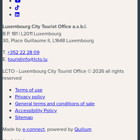
Luxembourg City Tourist Office a.s.b.l.
B.P. 181 | L2011 Luxembourg
30, Place Guillaume II, L1648 Luxembourg
T.
+352 22 28 09
E.
touristinfo@lcto.lu
LCTO - Luxembourg City Tourist Office © 2026 all rights
reserved
Terms of use
Privacy policy
General terms and conditions of sale
Accessibility Policy
Sitemap
(new window)
(new window)
Made by
e-connect
, powered by
Quilium