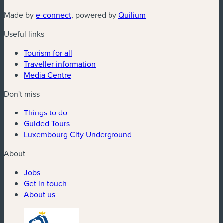
(new window)
(new window)
Made by
e-connect
, powered by
Quilium
Useful links
Tourism for all
Traveller information
Media Centre
Don't miss
Things to do
Guided Tours
Luxembourg City Underground
About
Jobs
Get in touch
About us
(new window)