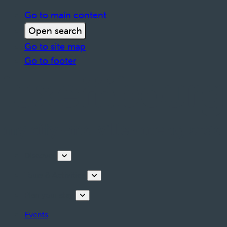
Go to main content
Open search
Go to site map
Go to footer
Discover
Tours & Activities
Plan your stay
Events