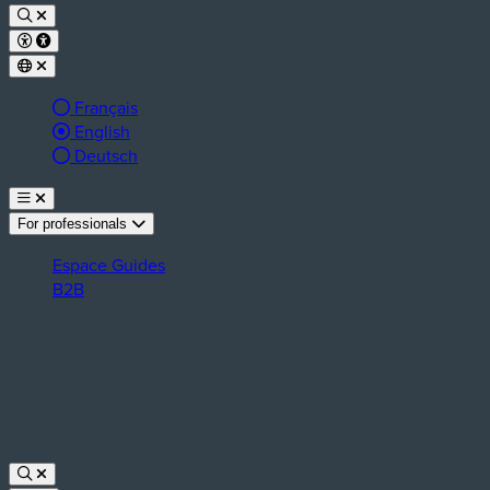
Français
Active language:
English
Deutsch
For professionals
Espace Guides
B2B