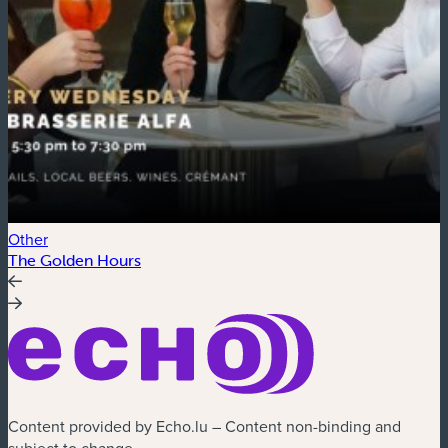
Other
E
The Golden Hours
G
Content provided by Echo.lu – Content non-binding and