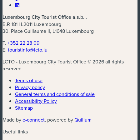
Luxembourg City Tourist Office a.s.b.l.
B.P. 181 | L2011 Luxembourg
30, Place Guillaume II, L1648 Luxembourg
T.
+352 22 28 09
E.
touristinfo@lcto.lu
LCTO - Luxembourg City Tourist Office © 2026 all rights
reserved
Terms of use
Privacy policy
General terms and conditions of sale
Accessibility Policy
Sitemap
(new window)
(new window)
Made by
e-connect
, powered by
Quilium
Useful links