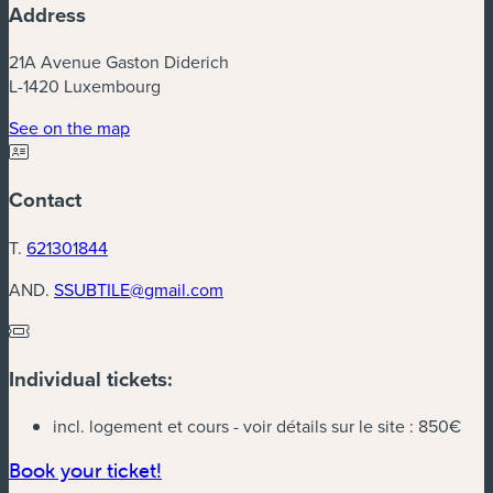
Address
21A Avenue Gaston Diderich
L-1420 Luxembourg
(new window)
See on the map
Contact
T.
621301844
AND.
SSUBTILE@gmail.com
Individual tickets:
incl. logement et cours - voir détails sur le site :
850€
(new window)
Book your ticket!