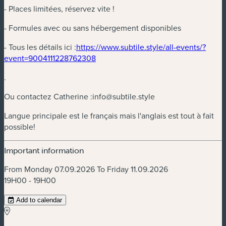
- Places limitées, réservez vite !
- Formules avec ou sans hébergement disponibles
(new window)
- Tous les détails ici :
https://www.subtile.style/all-events/?
(new window)
event=9004111228762308
.
Ou contactez Catherine :
info@subtile.style
Langue principale est le français mais l'anglais est tout à fait
possible!
Important information
From Monday 07.09.2026 To Friday 11.09.2026
19H00 - 19H00
Add to calendar