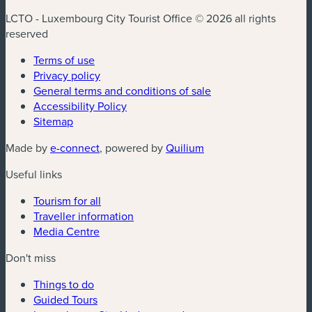
LCTO - Luxembourg City Tourist Office © 2026 all rights
reserved
Terms of use
Privacy policy
General terms and conditions of sale
Accessibility Policy
Sitemap
(new window)
(new window)
Made by
e-connect
, powered by
Quilium
Useful links
Tourism for all
Traveller information
Media Centre
Don't miss
Things to do
Guided Tours