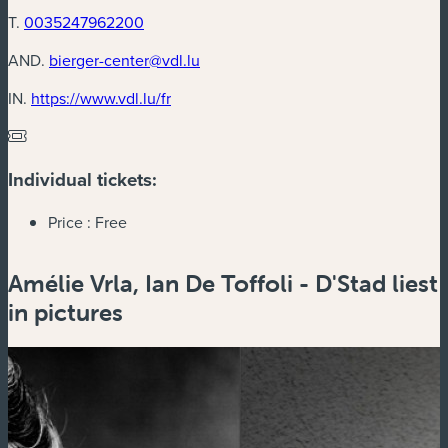
T.
0035247962200
AND.
bierger-center@vdl.lu
(new window)
IN.
https://www.vdl.lu/fr
Individual tickets:
Price :
Free
Amélie Vrla, Ian De Toffoli - D'Stad liest
in pictures