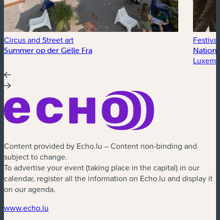
Circus and Street art
Festiva
Summer op der Gëlle Fra
Nationa
Luxembo
Content provided by Echo.lu – Content non-binding and
subject to change.
To advertise your event (taking place in the capital) in our
calendar, register all the information on Echo.lu and display it
on our agenda.
(new window)
www.echo.lu