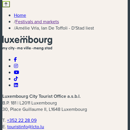
Home
/
Festivals and markets
/
Amélie Vrla, Ian De Toffoli - D'Stad liest
Luxembourg City Tourist Office a.s.b.l.
B.P. 181 | L2011 Luxembourg
30, Place Guillaume II, L1648 Luxembourg
T.
+352 22 28 09
E.
touristinfo@lcto.lu