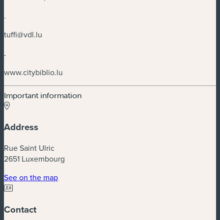
.
tuffi@vdl.lu
.
www.citybiblio.lu
Important information
Address
Rue Saint Ulric
2651 Luxembourg
(new window)
See on the map
Contact