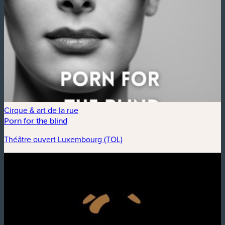
Cirque & art de la rue
Porn for the blind
Théâtre ouvert Luxembourg (TOL)