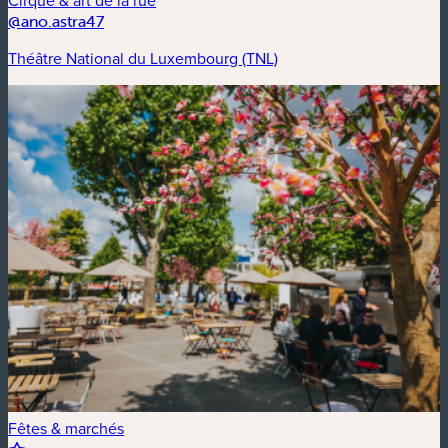
Cirque & art de la rue
@ano.astra47
Théâtre National du Luxembourg (TNL)
Fêtes & marchés