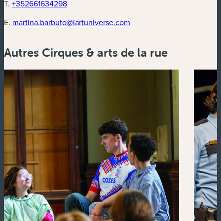
T.
+352661634298
E.
martina.barbuto@lartuniverse.com
Autres Cirques & arts de la rue