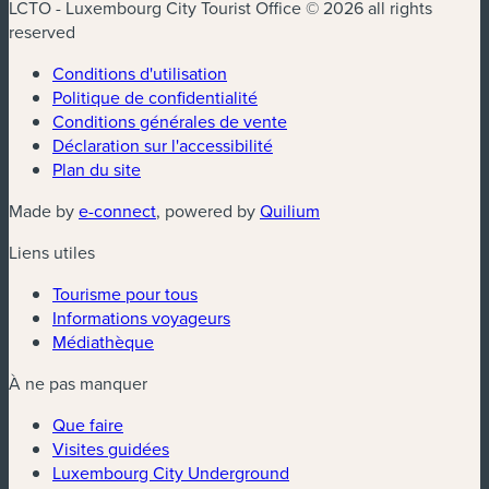
LCTO - Luxembourg City Tourist Office © 2026 all rights
reserved
Conditions d'utilisation
Politique de confidentialité
Conditions générales de vente
Déclaration sur l'accessibilité
Plan du site
(nouvelle fenêtre)
(nouvelle fenêtre)
Made by
e-connect
, powered by
Quilium
Liens utiles
Tourisme pour tous
Informations voyageurs
Médiathèque
À ne pas manquer
Que faire
Visites guidées
Luxembourg City Underground