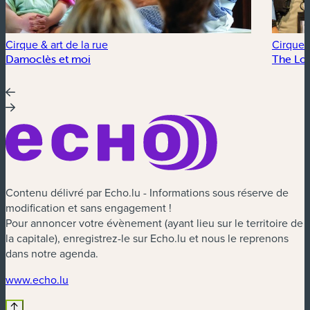
Cirque & art de la rue
Cirque &
Damoclès et moi
The Lo
Contenu délivré par Echo.lu - Informations sous réserve de
modification et sans engagement !
Pour annoncer votre évènement (ayant lieu sur le territoire de
la capitale), enregistrez-le sur Echo.lu et nous le reprenons
dans notre agenda.
(nouvelle fenêtre)
www.echo.lu