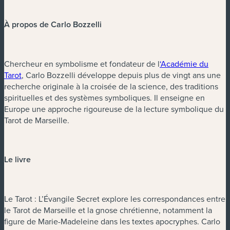
À propos de Carlo Bozzelli
Chercheur en symbolisme et fondateur de l
‘Académie du
(nouvelle fenêtre)
Tarot
, Carlo Bozzelli développe depuis plus de vingt ans une
recherche originale à la croisée de la science, des traditions
spirituelles et des systèmes symboliques. Il enseigne en
Europe une approche rigoureuse de la lecture symbolique du
Tarot de Marseille.
Le livre
Le Tarot : L’Évangile Secret explore les correspondances entre
le Tarot de Marseille et la gnose chrétienne, notamment la
figure de Marie-Madeleine dans les textes apocryphes. Carlo