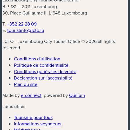
B.P. 181 | L2011 Luxembourg
30, Place Guillaume II, L1648 Luxembourg
T.
+352 22 28 09
E.
touristinfo@lcto.lu
LCTO - Luxembourg City Tourist Office © 2026 all rights
reserved
Conditions d'utilisation
Politique de confidentialité
Conditions générales de vente
Déclaration sur l'accessibilité
Plan du site
(nouvelle fenêtre)
(nouvelle fenêtre)
Made by
e-connect
, powered by
Quilium
Liens utiles
Tourisme pour tous
Informations voyageurs
Médiathèque