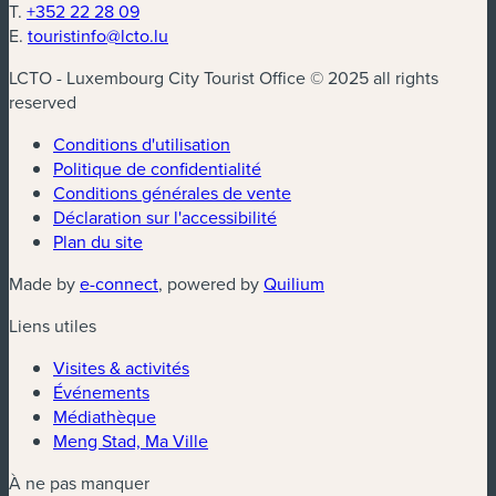
T.
+352 22 28 09
E.
touristinfo@lcto.lu
LCTO - Luxembourg City Tourist Office © 2025 all rights
reserved
Conditions d'utilisation
Politique de confidentialité
Conditions générales de vente
Déclaration sur l'accessibilité
Plan du site
(nouvelle fenêtre)
(nouvelle fenêtre)
Made by
e-connect
, powered by
Quilium
Liens utiles
Visites & activités
Événements
Médiathèque
Meng Stad, Ma Ville
À ne pas manquer