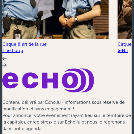
Cirque & art de la rue
Cirque &
The Loop
teNir
Contenu délivré par Echo.lu - Informations sous réserve de
modification et sans engagement !
Pour annoncer votre évènement (ayant lieu sur le territoire de
la capitale), enregistrez-le sur Echo.lu et nous le reprenons
dans notre agenda.