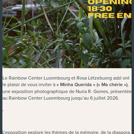
Le Rainbow Center Luxembourg et Rosa Lëtzebuerg asbl ont
le plaisir de vous inviter à
« Minha Querida » (« Ma chérie »)
,
une exposition photographique de Nuria R. Gomes, présentée
au Rainbow Center Luxembourg jusqu’au 6 juillet 2026.
.
L'exposition explore les thèmes de la mémoire, de la diaspora,