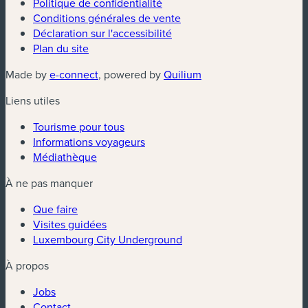
Politique de confidentialité
Conditions générales de vente
Déclaration sur l'accessibilité
Plan du site
(nouvelle fenêtre)
(nouvelle fenêtre)
Made by
e-connect
, powered by
Quilium
Liens utiles
Tourisme pour tous
Informations voyageurs
Médiathèque
À ne pas manquer
Que faire
Visites guidées
Luxembourg City Underground
À propos
Jobs
Contact