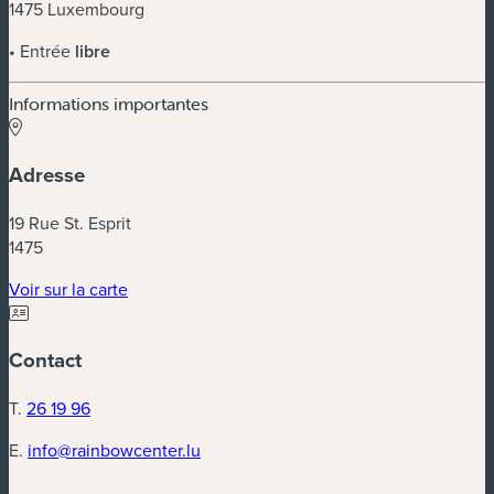
1475 Luxembourg
• Entrée
libre
Informations importantes
Adresse
19 Rue St. Esprit
1475
(nouvelle fenêtre)
Voir sur la carte
Contact
T.
26 19 96
E.
info@rainbowcenter.lu