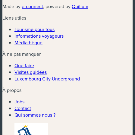
(nouvelle fenêtre)
(nouvelle fenêtre)
Made by
e-connect
, powered by
Quilium
Liens utiles
Tourisme pour tous
Informations voyageurs
Médiathèque
À ne pas manquer
Que faire
Visites guidées
Luxembourg City Underground
À propos
Jobs
Contact
Qui sommes nous ?
(nouvelle fenêtre)