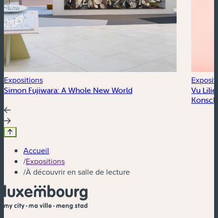
Expositions
Exposit
Simon Fujiwara: A Whole New World
Vu Lili
Konscht
Accueil
/
Expositions
/
À découvrir en salle de lecture