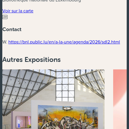
(nouvelle fenêtre)
Voir sur la carte
Contact
(nou
W.
https://bnl.public.lu/en/a-la-une/agenda/2026/sdl2.html
Autres Expositions