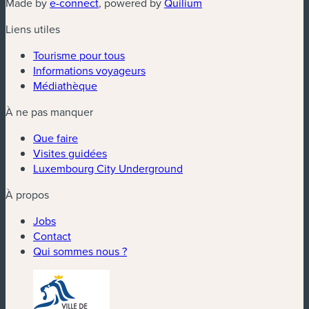
(nouvelle fenêtre)
(nouvelle fenêtre)
Made by
e-connect
, powered by
Quilium
Liens utiles
Tourisme pour tous
Informations voyageurs
Médiathèque
À ne pas manquer
Que faire
Visites guidées
Luxembourg City Underground
À propos
Jobs
Contact
Qui sommes nous ?
(nouvelle fenêtre)