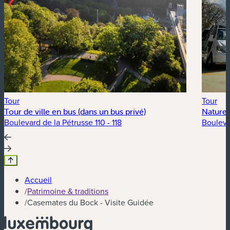
Tour
Tour
Tour de ville en bus (dans un bus privé)
Nature 
Boulevard de la Pétrusse 110 - 118
Bouleva
Accueil
/
Patrimoine & traditions
/
Casemates du Bock - Visite Guidée