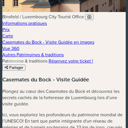
Binsfeld / Luxembourg City Tourist Office
Informations pratiques
Prix
Carte
Casemates du Bock - Visite Guidée en images
Vue 360
Autres Patrimoines & traditions
Patrimoine & traditions
Réservez votre ticket !
Partager
Casemates du Bock - Visite Guidée
Plongez au cœur des Casemates du Bock et découvrez les
secrets cachés de la forteresse de Luxembourg lors d’une
visite guidée.
Ici, vous exploriez les profondeurs du patrimoine mondial de
l’UNESCO! En tant que partie intégrante d'un réseau de
galeries et de tunnels souterrains de 23 km de long, creusés