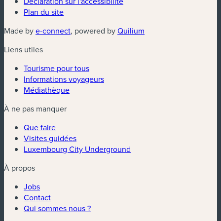
Déclaration sur l'accessibilité
Plan du site
(nouvelle fenêtre)
(nouvelle fenêtre)
Made by
e-connect
, powered by
Quilium
Liens utiles
Tourisme pour tous
Informations voyageurs
Médiathèque
À ne pas manquer
Que faire
Visites guidées
Luxembourg City Underground
À propos
Jobs
Contact
Qui sommes nous ?