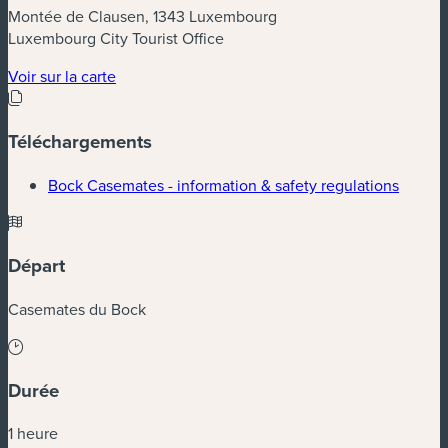
Montée de Clausen, 1343 Luxembourg
Luxembourg City Tourist Office
(nouvelle fenêtre)
Voir sur la carte
Téléchargements
(nouvel
Bock Casemates - information & safety regulations
Départ
Casemates du Bock
Durée
1 heure