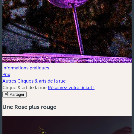
Informations pratiques
Prix
Autres Cirques & arts de la rue
Cirque & art de la rue
Réservez votre ticket !
Partager
Une Rose plus rouge