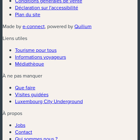
Conditions générales de vente
Déclaration sur l'accessibilité
Plan du site
(nouvelle fenêtre)
(nouvelle fenêtre)
Made by
e-connect
, powered by
Quilium
Liens utiles
Tourisme pour tous
Informations voyageurs
Médiathèque
À ne pas manquer
Que faire
Visites guidées
Luxembourg City Underground
À propos
Jobs
Contact
Qui sommes nous ?