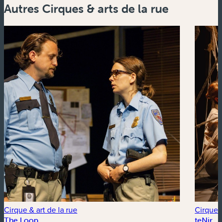
Autres Cirques & arts de la rue
Cirque & art de la rue
Cirque &
The Loop
teNir