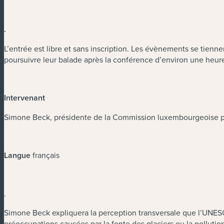
.
L’entrée est libre et sans inscription. Les évènements se tien
poursuivre leur balade après la conférence d’environ une heur
Intervenant
Simone Beck, présidente de la Commission luxembourgeoise 
Langue
français
.
Simone Beck expliquera la perception transversale que l’UNESC
préoccupations causées par la fonte des glaciers ou la pollu