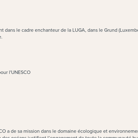
nent dans le cadre enchanteur de la LUGA, dans le Grund (Luxembo
e.
pour l'UNESCO
O a de sa mission dans le domaine écologique et environnemental.
tion des océans justifient l’engagement de toute la communaut