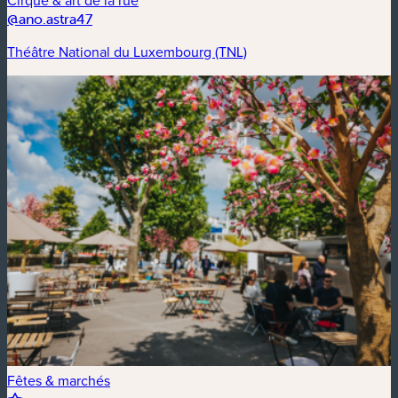
Cirque & art de la rue
@ano.astra47
Théâtre National du Luxembourg (TNL)
Fêtes & marchés