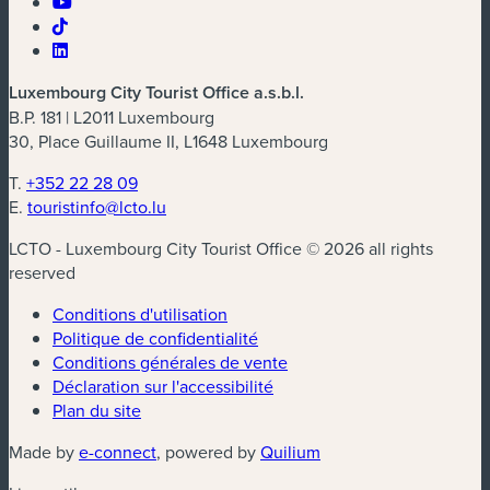
Luxembourg City Tourist Office a.s.b.l.
B.P. 181 | L2011 Luxembourg
30, Place Guillaume II, L1648 Luxembourg
T.
+352 22 28 09
E.
touristinfo@lcto.lu
LCTO - Luxembourg City Tourist Office © 2026 all rights
reserved
Conditions d'utilisation
Politique de confidentialité
Conditions générales de vente
Déclaration sur l'accessibilité
Plan du site
(nouvelle fenêtre)
(nouvelle fenêtre)
Made by
e-connect
, powered by
Quilium