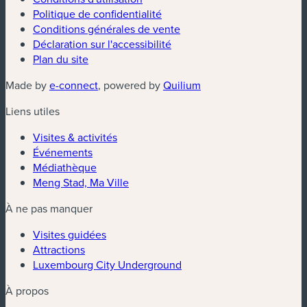
Politique de confidentialité
Conditions générales de vente
Déclaration sur l'accessibilité
Plan du site
(nouvelle fenêtre)
(nouvelle fenêtre)
Made by
e-connect
, powered by
Quilium
Liens utiles
Visites & activités
Événements
Médiathèque
Meng Stad, Ma Ville
À ne pas manquer
Visites guidées
Attractions
Luxembourg City Underground
À propos