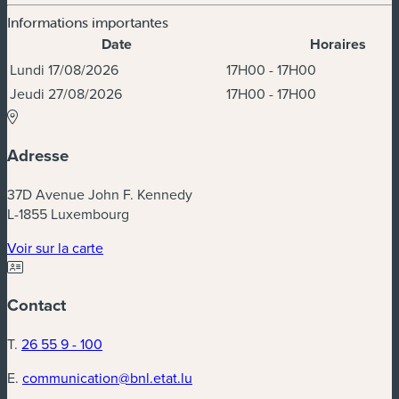
Informations importantes
Date
Horaires
Dates et horaires
Lundi 17/08/2026
17H00 - 17H00
Jeudi 27/08/2026
17H00 - 17H00
Adresse
37D Avenue John F. Kennedy
L-1855 Luxembourg
(nouvelle fenêtre)
Voir sur la carte
Contact
T.
26 55 9 - 100
E.
communication@bnl.etat.lu