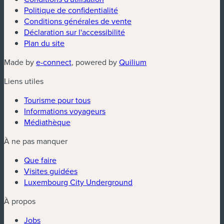
Politique de confidentialité
Conditions générales de vente
Déclaration sur l'accessibilité
Plan du site
(nouvelle fenêtre)
(nouvelle fenêtre)
Made by
e-connect
, powered by
Quilium
Liens utiles
Tourisme pour tous
Informations voyageurs
Médiathèque
À ne pas manquer
Que faire
Visites guidées
Luxembourg City Underground
À propos
Jobs