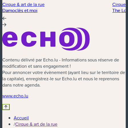
Cirque & art de la rue
Cirque &
Damoclès et moi
The Lo
Contenu délivré par Echo.lu - Informations sous réserve de
modification et sans engagement !
Pour annoncer votre évènement (ayant lieu sur le territoire de
la capitale), enregistrez-le sur Echo.lu et nous le reprenons
dans notre agenda.
(nouvelle fenêtre)
www.echo.lu
Accueil
/
Cirque & art de la rue