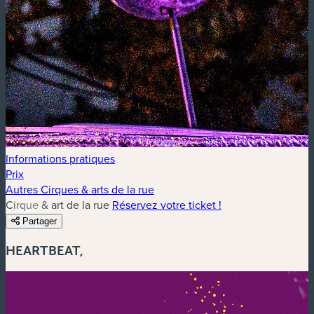
Informations pratiques
Prix
Autres Cirques & arts de la rue
Cirque & art de la rue
Réservez votre ticket !
Partager
HEARTBEAT,