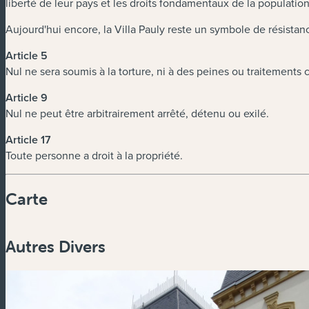
liberté de leur pays et les droits fondamentaux de la populati
Aujourd'hui encore, la Villa Pauly reste un symbole de résista
Article 5
Nul ne sera soumis à la torture, ni à des peines ou traitements
Article 9
Nul ne peut être arbitrairement arrêté, détenu ou exilé.
Article 17
Toute personne a droit à la propriété.
Carte
Autres Divers
Zoom
in
Zoom
out