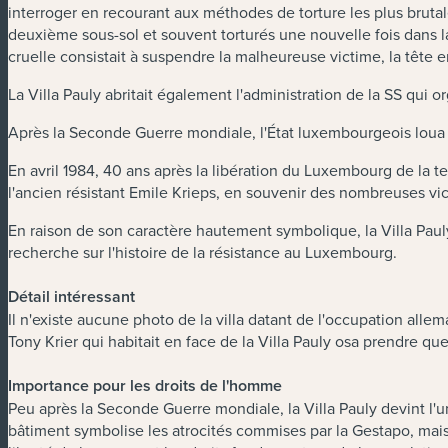
interroger en recourant aux méthodes de torture les plus bruta
deuxième sous-sol et souvent torturés une nouvelle fois dans l
cruelle consistait à suspendre la malheureuse victime, la tête 
La Villa Pauly abritait également l'administration de la SS qui 
Après la Seconde Guerre mondiale, l'État luxembourgeois loua la v
En avril 1984, 40 ans après la libération du Luxembourg de la 
l'ancien résistant Emile Krieps, en souvenir des nombreuses vic
En raison de son caractère hautement symbolique, la Villa Pau
recherche sur l'histoire de la résistance au Luxembourg.
Détail intéressant
Il n'existe aucune photo de la villa datant de l'occupation all
Tony Krier qui habitait en face de la Villa Pauly osa prendre qu
Importance pour les droits de l'homme
Peu après la Seconde Guerre mondiale, la Villa Pauly devint l'
bâtiment symbolise les atrocités commises par la Gestapo, mai