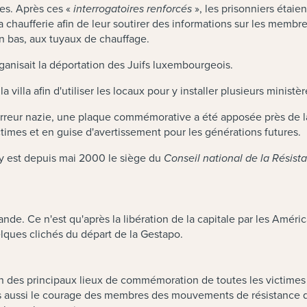
les. Après ces «
», les prisonniers étai
interrogatoires renforcés
a chaufferie afin de leur soutirer des informations sur les mem
en bas, aux tuyaux de chauffage.
organisait la déportation des Juifs luxembourgeois.
illa afin d'utiliser les locaux pour y installer plusieurs ministè
terreur nazie, une plaque commémorative a été apposée près de l
times et en guise d'avertissement pour les générations futures.
ly est depuis mai 2000 le siège du
Conseil national de la Résist
emande. Ce n'est qu'après la libération de la capitale par les A
elques clichés du départ de la Gestapo.
un des principaux lieux de commémoration de toutes les victimes
s aussi le courage des membres des mouvements de résistance qui