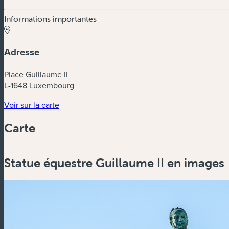
Informations importantes
Adresse
Place Guillaume II
L-1648 Luxembourg
(nouvelle fenêtre)
Voir sur la carte
Carte
Statue équestre Guillaume II en images
Zoom
in
Zoom
out