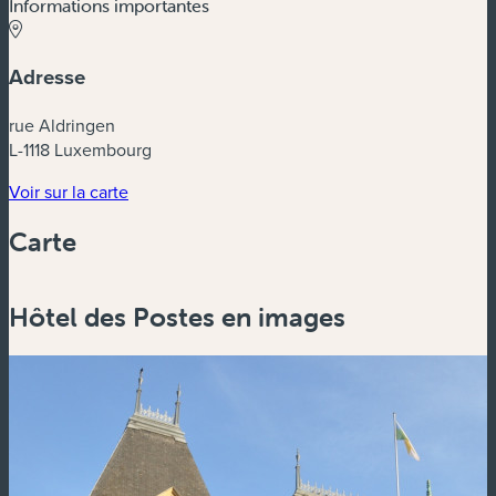
Informations importantes
Adresse
rue Aldringen
L-1118 Luxembourg
(nouvelle fenêtre)
Voir sur la carte
Carte
Powered by
Esri
Hôtel des Postes en images
Zoom
in
Zoom
out