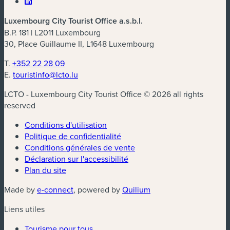
Luxembourg City Tourist Office a.s.b.l.
B.P. 181 | L2011 Luxembourg
30, Place Guillaume II, L1648 Luxembourg
T.
+352 22 28 09
E.
touristinfo@lcto.lu
LCTO - Luxembourg City Tourist Office © 2026 all rights
reserved
Conditions d'utilisation
Politique de confidentialité
Conditions générales de vente
Déclaration sur l'accessibilité
Plan du site
(nouvelle fenêtre)
(nouvelle fenêtre)
Made by
e-connect
, powered by
Quilium
Liens utiles
Tourisme pour tous