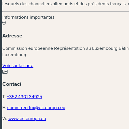
lesquels des chanceliers allemands et des présidents français,
Informations importantes
Adresse
Commission européenne Représentation au Luxembourg Bâti
Luxembourg
(nouvelle fenêtre)
Voir sur la carte
Contact
T.
+352 4301-34925
E.
comm-rep-lux@ec.europa.eu
(nouvelle fenêtre)
W.
www.ec.europa.eu