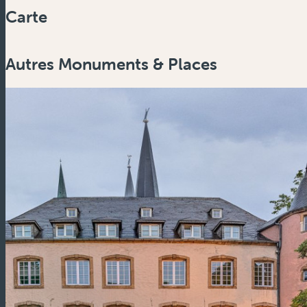
Carte
Autres Monuments & Places
Zoom
in
Zoom
out