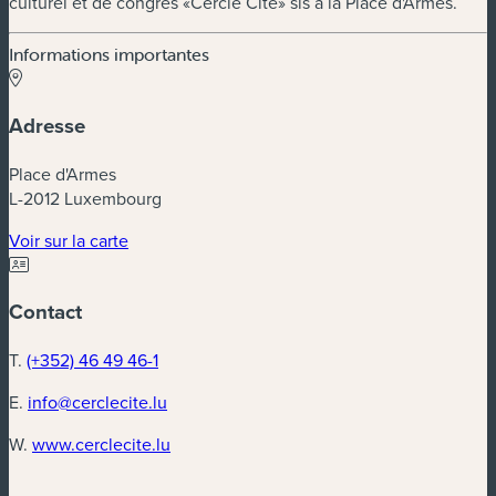
culturel et de congrès «Cercle Cité» sis à la Place d'Armes.
Informations importantes
Adresse
Place d'Armes
L-2012 Luxembourg
(nouvelle fenêtre)
Voir sur la carte
Contact
T.
(+352) 46 49 46-1
E.
info@cerclecite.lu
(nouvelle fenêtre)
W.
www.cerclecite.lu