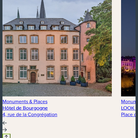
Monuments & Places
Monume
Hôtel de Bourgogne
LOOK 3
4, rue de la Congrégation
Place d