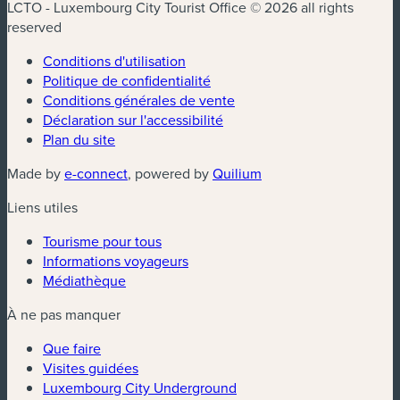
LCTO - Luxembourg City Tourist Office © 2026 all rights
reserved
Conditions d'utilisation
Politique de confidentialité
Conditions générales de vente
Déclaration sur l'accessibilité
Plan du site
(nouvelle fenêtre)
(nouvelle fenêtre)
Made by
e-connect
, powered by
Quilium
Liens utiles
Tourisme pour tous
Informations voyageurs
Médiathèque
À ne pas manquer
Que faire
Visites guidées
Luxembourg City Underground