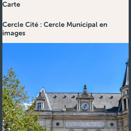
Carte
Powered by
Esri
Cercle Cité : Cercle Municipal en
Zoom
in
images
Zoom
out