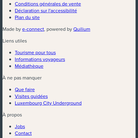
Conditions générales de vente
Déclaration sur l'accessibilité
Plan du site
(nouvelle fenêtre)
(nouvelle fenêtre)
Made by
e-connect
, powered by
Quilium
Liens utiles
Tourisme pour tous
Informations voyageurs
Médiathèque
À ne pas manquer
Que faire
Visites guidées
Luxembourg City Underground
À propos
Jobs
Contact