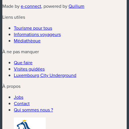
(nouvelle fenêtre)
(nouvelle fenêtre)
Made by
e-connect
, powered by
Quilium
Liens utiles
Tourisme pour tous
Informations voyageurs
Médiathèque
À ne pas manquer
Que faire
Visites guidées
Luxembourg City Underground
À propos
Jobs
Contact
Qui sommes nous ?
(nouvelle fenêtre)