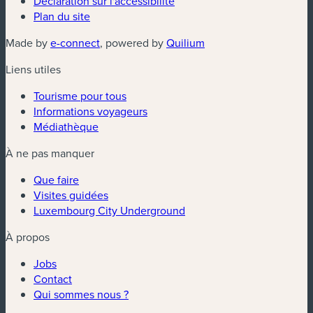
Déclaration sur l'accessibilité
Plan du site
(nouvelle fenêtre)
(nouvelle fenêtre)
Made by
e-connect
, powered by
Quilium
Liens utiles
Tourisme pour tous
Informations voyageurs
Médiathèque
À ne pas manquer
Que faire
Visites guidées
Luxembourg City Underground
À propos
Jobs
Contact
Qui sommes nous ?