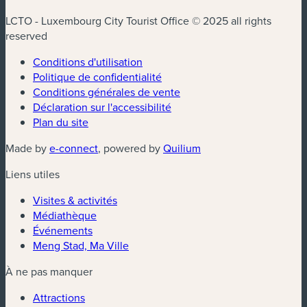
LCTO - Luxembourg City Tourist Office © 2025 all rights
reserved
Conditions d'utilisation
Politique de confidentialité
Conditions générales de vente
Déclaration sur l'accessibilité
Plan du site
(nouvelle fenêtre)
(nouvelle fenêtre)
Made by
e-connect
, powered by
Quilium
Liens utiles
Visites & activités
Médiathèque
Événements
Meng Stad, Ma Ville
À ne pas manquer
Attractions