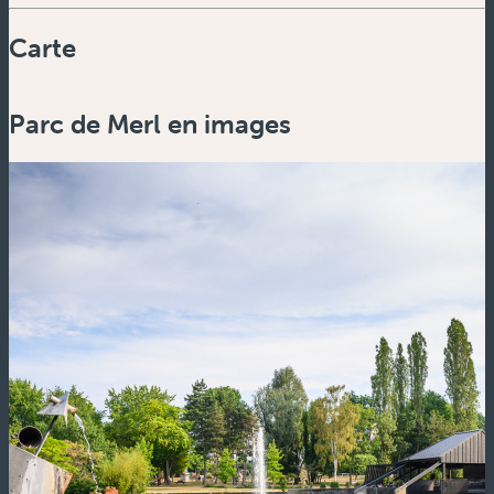
Carte
Powered by
Esri
Parc de Merl en images
Zoom
in
Zoom
out