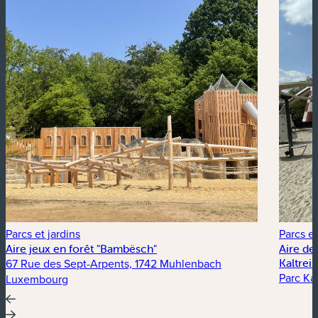
Parcs et jardins
Parcs et
Aire jeux en forêt "Bambësch"
Aire de
67 Rue des Sept-Arpents, 1742 Muhlenbach
Kaltrei
Parc Kal
Luxembourg