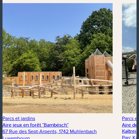
Parcs et jardins
Parcs et
Aire jeux en forêt "Bambësch"
Aire de
67 Rue des Sept-Arpents, 1742 Muhlenbach
Kaltrei
Parc Kal
Luxembourg