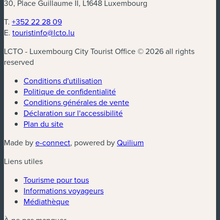
30, Place Guillaume II, L1648 Luxembourg
T.
+352 22 28 09
E.
touristinfo@lcto.lu
LCTO - Luxembourg City Tourist Office © 2026 all rights
reserved
Conditions d'utilisation
Politique de confidentialité
Conditions générales de vente
Déclaration sur l'accessibilité
Plan du site
(nouvelle fenêtre)
(nouvelle fenêtre)
Made by
e-connect
, powered by
Quilium
Liens utiles
Tourisme pour tous
Informations voyageurs
Médiathèque