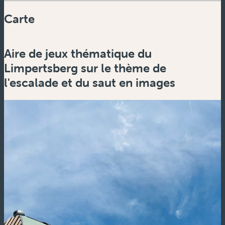
Carte
Powered by
Esri
Aire de jeux thématique du
Zoom
in
Limpertsberg sur le thème de
Zoom
l'escalade et du saut en images
out