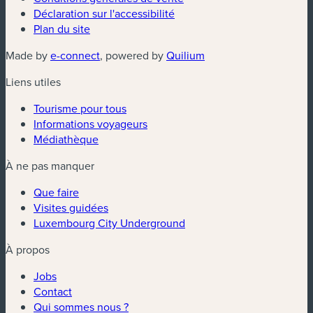
Déclaration sur l'accessibilité
Plan du site
(nouvelle fenêtre)
(nouvelle fenêtre)
Made by
e-connect
, powered by
Quilium
Liens utiles
Tourisme pour tous
Informations voyageurs
Médiathèque
À ne pas manquer
Que faire
Visites guidées
Luxembourg City Underground
À propos
Jobs
Contact
Qui sommes nous ?