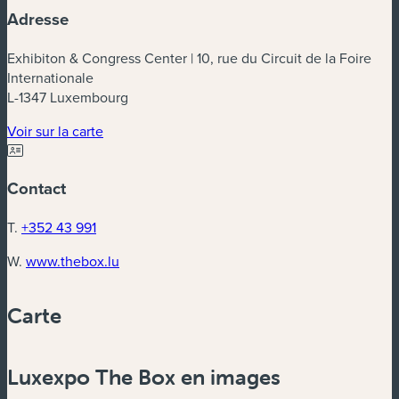
Adresse
Exhibiton & Congress Center | 10, rue du Circuit de la Foire
Internationale
L-1347 Luxembourg
(nouvelle fenêtre)
Voir sur la carte
Contact
T.
+352 43 991
(nouvelle fenêtre)
W.
www.thebox.lu
Carte
Powered by
Esri
Luxexpo The Box en images
Zoom
in