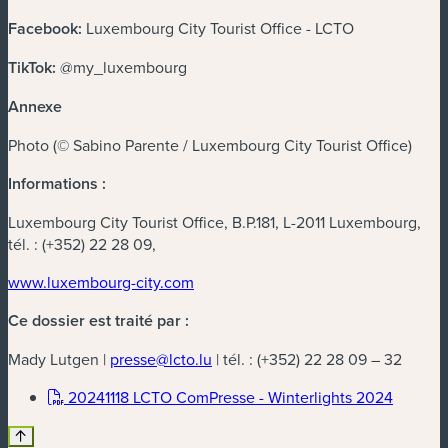
Facebook:
Luxembourg City Tourist Office - LCTO
TikTok:
@my_luxembourg
Annexe
Photo (© Sabino Parente / Luxembourg City Tourist Office)
Informations :
Luxembourg City Tourist Office, B.P.181, L-2011 Luxembourg,
tél. : (+352) 22 28 09,
www.luxembourg-city.com
Ce dossier est traité par :
Mady Lutgen |
presse@lcto.lu
| tél. : (+352) 22 28 09 – 32
(nouvell
20241118 LCTO ComPresse - Winterlights 2024