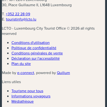
30, Place Guillaume II, L1648 Luxembourg
T.
+352 22 28 09
E.
touristinfo@lcto.lu
LCTO - Luxembourg City Tourist Office © 2026 all rights
reserved
Conditions d'utilisation
Politique de confidentialité
Conditions générales de vente
Déclaration sur l'accessibilité
Plan du site
(nouvelle fenêtre)
(nouvelle fenêtre)
Made by
e-connect
, powered by
Quilium
Liens utiles
Tourisme pour tous
Informations voyageurs
Médiathèque