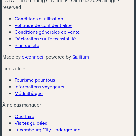
LCTO - Luxembourg City Tourist Office © 2026 all rights
reserved
Conditions d'utilisation
Politique de confidentialité
Conditions générales de vente
Déclaration sur l'accessibilité
Plan du site
(nouvelle fenêtre)
(nouvelle fenêtre)
Made by
e-connect
, powered by
Quilium
Liens utiles
Tourisme pour tous
Informations voyageurs
Médiathèque
À ne pas manquer
Que faire
Visites guidées
Luxembourg City Underground