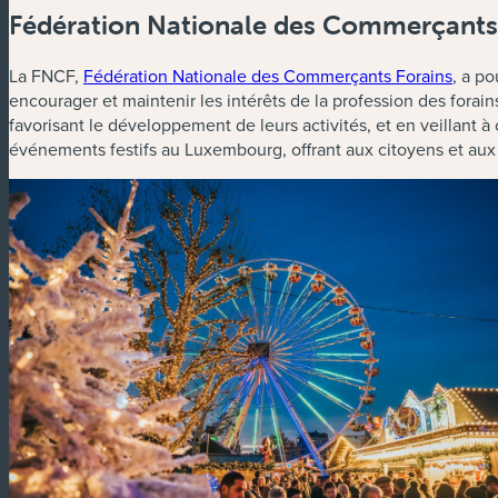
Fédération Nationale des Commerçants
La FNCF,
Fédération Nationale des Commerçants Forains
, a po
encourager et maintenir les intérêts de la profession des fora
favorisant le développement de leurs activités, et en veillant à 
événements festifs au Luxembourg, offrant aux citoyens et aux 
(nouvelle fenêtre)
(nouvelle fenêtre)