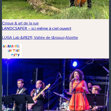
Cirque & art de la rue
LANDCSAPER – ici même à ciel ouvert
LUGA Lab &#8211; Vallée de l&rsquo;Alzette