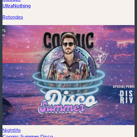
UltraNothing
Rotondes
Nightlife
Cosmic Summer Disco