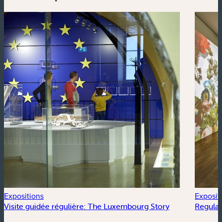
Expositions
Exposit
Visite guidée régulière: The Luxembourg Story
Regular