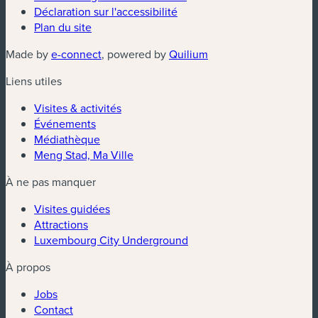
Déclaration sur l'accessibilité
Plan du site
(nouvelle fenêtre)
(nouvelle fenêtre)
Made by
e-connect
, powered by
Quilium
Liens utiles
Visites & activités
Événements
Médiathèque
Meng Stad, Ma Ville
À ne pas manquer
Visites guidées
Attractions
Luxembourg City Underground
À propos
Jobs
Contact