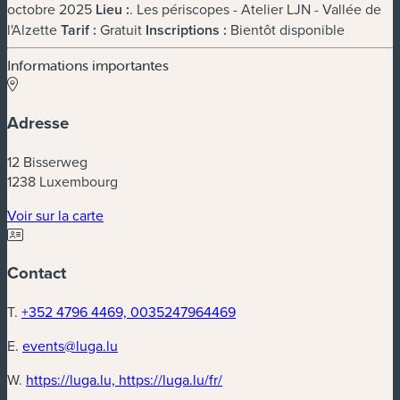
octobre 2025
Lieu :
. Les périscopes - Atelier LJN - Vallée de
l'Alzette
Tarif :
Gratuit
Inscriptions :
Bientôt disponible
Informations importantes
Adresse
12 Bisserweg
1238 Luxembourg
(nouvelle fenêtre)
Voir sur la carte
Contact
T.
+352 4796 4469, 0035247964469
E.
events@luga.lu
(nouvelle fenêtre)
W.
https://luga.lu, https://luga.lu/fr/