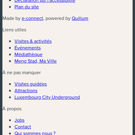
Plan du site
(nouvelle fenêtre)
(nouvelle fenêtre)
Made by
e-connect
, powered by
Quilium
Liens utiles
Visites & activités
Événements
Médiathèque
Meng Stad, Ma Ville
À ne pas manquer
Visites guidées
Attractions
Luxembourg City Underground
À propos
Jobs
Contact
Qui sommes nous ?