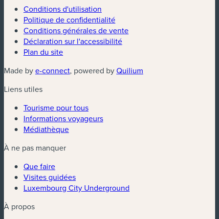
Conditions d'utilisation
Politique de confidentialité
Conditions générales de vente
Déclaration sur l'accessibilité
Plan du site
(nouvelle fenêtre)
(nouvelle fenêtre)
Made by
e-connect
, powered by
Quilium
Liens utiles
Tourisme pour tous
Informations voyageurs
Médiathèque
À ne pas manquer
Que faire
Visites guidées
Luxembourg City Underground
À propos