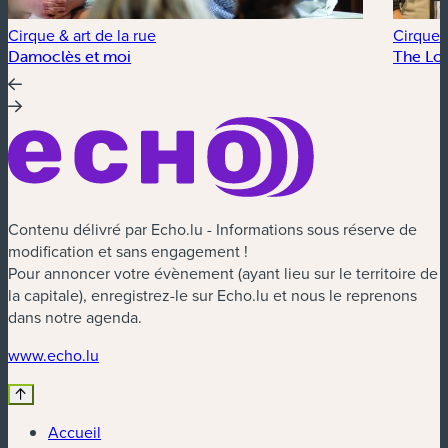
Cirque & art de la rue
Cirque &
Damoclès et moi
The Lo
Contenu délivré par Echo.lu - Informations sous réserve de
modification et sans engagement !
Pour annoncer votre évènement (ayant lieu sur le territoire de
la capitale), enregistrez-le sur Echo.lu et nous le reprenons
dans notre agenda.
(nouvelle fenêtre)
www.echo.lu
Accueil