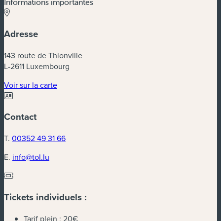
Informations importantes
Adresse
143 route de Thionville
L-2611 Luxembourg
(nouvelle fenêtre)
Voir sur la carte
Contact
T.
00352 49 31 66
E.
info@tol.lu
Tickets individuels :
Tarif plein :
20€