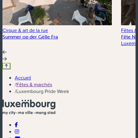
Cirque & art de la rue
Fêtes &
Summer op der Gëlle Fra
Fête Na
Luxembo
Accueil
/
Fêtes & marchés
/
Luxembourg Pride Week