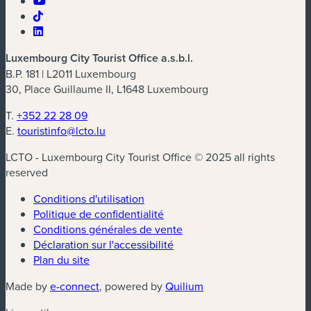
Luxembourg City Tourist Office a.s.b.l.
B.P. 181 | L2011 Luxembourg
30, Place Guillaume II, L1648 Luxembourg
T.
+352 22 28 09
E.
touristinfo@lcto.lu
LCTO - Luxembourg City Tourist Office © 2025 all rights
reserved
Conditions d'utilisation
Politique de confidentialité
Conditions générales de vente
Déclaration sur l'accessibilité
Plan du site
(nouvelle fenêtre)
(nouvelle fenêtre)
Made by
e-connect
, powered by
Quilium