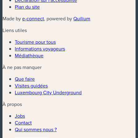
Plan du site
(nouvelle fenêtre)
(nouvelle fenêtre)
Made by
e-connect
, powered by
Quilium
Liens utiles
Tourisme pour tous
Informations voyageurs
Médiathèque
À ne pas manquer
Que faire
Visites guidées
Luxembourg City Underground
À propos
Jobs
Contact
Qui sommes nous ?