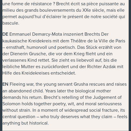
une forme de résistance ? Brecht écrit sa pièce puissante au
milieu des grands bouleversements du XXe siècle, mais elle
permet aujourd’hui d’éclairer le présent de notre société qui
bascule.
DE
Emmanuel Demarcy-Mota inszeniert Brechts
Der
kaukasische Kreidekreis
mit dem Théâtre de la Ville de Paris
– ernsthaft, humorvoll und poetisch. Das Stück erzählt von
der Dienerin Grusche, die vor dem Krieg flieht und ein
verlassenes Kind rettet. Sie zieht es liebevoll auf, bis die
leibliche Mutter es zurückfordert und der Richter Azdak mit
Hilfe des Kreidekreises entscheidet.
EN
Fleeing war, the young servant Grusha rescues and raises
an abandoned child. Years later the biological mother
demands his return. Brecht’s retelling of the Judgement of
Solomon holds together poetry, wit, and moral seriousness
without strain. In a moment of widespread social fracture, its
central question – who truly deserves what they claim – feels
anything but historical.