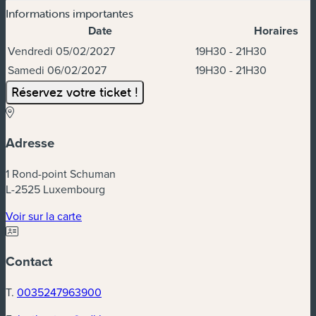
Informations importantes
Date
Horaires
Dates et horaires
Vendredi 05/02/2027
19H30 - 21H30
Samedi 06/02/2027
19H30 - 21H30
Réservez votre ticket !
Adresse
1 Rond-point Schuman
L-2525 Luxembourg
(nouvelle fenêtre)
Voir sur la carte
Contact
T.
0035247963900