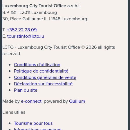
Luxembourg City Tourist Office a.s.b.l.
B.P. 181 | L2011 Luxembourg
30, Place Guillaume II, L1648 Luxembourg
T.
+352 22 28 09
E.
touristinfo@lcto.lu
LCTO - Luxembourg City Tourist Office © 2026 all rights
reserved
Conditions d'utilisation
Politique de confidentialité
Conditions générales de vente
Déclaration sur l'accessibilité
Plan du site
(nouvelle fenêtre)
(nouvelle fenêtre)
Made by
e-connect
, powered by
Quilium
Liens utiles
Tourisme pour tous
Informations voyageurs