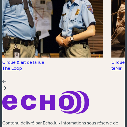
Cirque & art de la rue
Cirque &
The Loop
teNir
Contenu délivré par Echo.lu - Informations sous réserve de