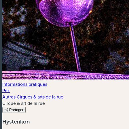
Informations pratiques
Prix
Autres Cirques & arts de la rue
Cirque & art de la rue
Partager
Hysterikon