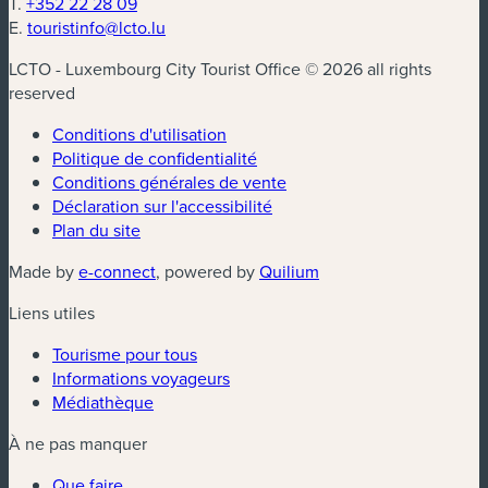
T.
+352 22 28 09
E.
touristinfo@lcto.lu
LCTO - Luxembourg City Tourist Office © 2026 all rights
reserved
Conditions d'utilisation
Politique de confidentialité
Conditions générales de vente
Déclaration sur l'accessibilité
Plan du site
(nouvelle fenêtre)
(nouvelle fenêtre)
Made by
e-connect
, powered by
Quilium
Liens utiles
Tourisme pour tous
Informations voyageurs
Médiathèque
À ne pas manquer
Que faire