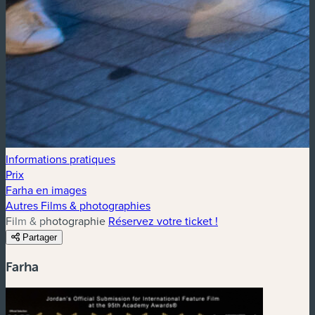
Informations pratiques
Prix
Farha en images
Autres Films & photographies
Film & photographie
Réservez votre ticket !
Partager
Farha