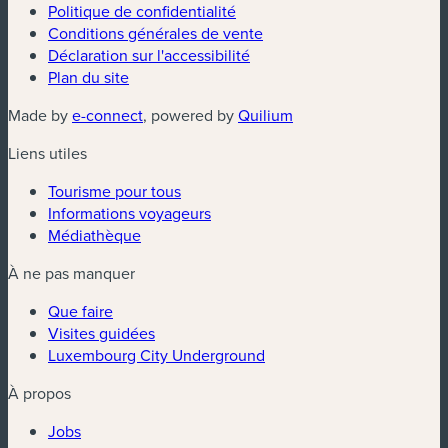
Politique de confidentialité
Conditions générales de vente
Déclaration sur l'accessibilité
Plan du site
(nouvelle fenêtre)
(nouvelle fenêtre)
Made by
e-connect
, powered by
Quilium
Liens utiles
Tourisme pour tous
Informations voyageurs
Médiathèque
À ne pas manquer
Que faire
Visites guidées
Luxembourg City Underground
À propos
Jobs