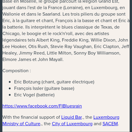
Basé en Moselle, le groupe parcourt la Région Grand Est,
jouant dans l'est de la France (Lorraine), en Luxembourg, en
Wallonie et dans le Saarland. Les trois piliers du groupe sont
Eric, à la guitare et chant, François à la basse et chant et Eric à
la batterie. Ils interprètent le blues classique de Texas, de
Chicago, le boogie et le rock'n'roll, avec des artistes
légendaires tels Albert King, Freddie King, Willie Dixon, John
Lee Hooker, Otis Rush, Stevie Ray Vaughan, Eric Clapton, Jeff
Healey, Jimmy Reed, Little Milton, Sonny Boy Williamson,
Elmore James et John Mayall.
Composition :
Eric Botzung (chant, guitare électrique)
François Issler (guitare basse)
Eric Vogel (batterie)
(nouvelle fenêtre)
(nouvelle fenêtre)
https://www.facebook.com/FIBluesrain
(nouvelle fenêtre)
With the financial support of
Liquid Bar
., the
Luxembourg
(nouvelle fenêtre)
(nouvelle fenêtre)
(nouvel
Ministry of Culture
.
, the
City of Luxembourg
and
SACEM
.