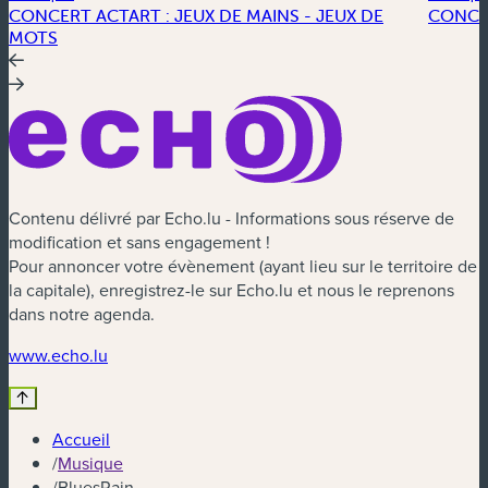
CONCERT ACTART : JEUX DE MAINS - JEUX DE
CONCE
MOTS
Contenu délivré par Echo.lu - Informations sous réserve de
modification et sans engagement !
Pour annoncer votre évènement (ayant lieu sur le territoire de
la capitale), enregistrez-le sur Echo.lu et nous le reprenons
dans notre agenda.
(nouvelle fenêtre)
www.echo.lu
Accueil
/
Musique
/
BluesRain