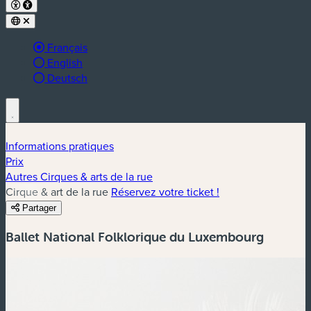
Langue active :
Français
English
Deutsch
Informations pratiques
Prix
Autres Cirques & arts de la rue
Cirque & art de la rue
Réservez votre ticket !
Partager
Ballet National Folklorique du Luxembourg