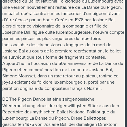
directrice du Ballet National Folklorique du Luxembourg avec
une version nouvellement restaurée de
La Danse du Pigeon
,
un ballet-opéra centré sur les fantasmes d’un pigeon rêvant
d’être écrasé par un bouc. Créée en 1976 par Josiane Bal,
alors directrice visionnaire de la compagnie et fille de
Josephine Bal, figure culte luxembourgeoise, l’œuvre compte
parmi les pièces les plus singulières du répertoire.
Indissociable des circonstances tragiques de la mort de
Josiane Bal au cours de la première représentation, le ballet
ne survécut que sous forme de fragments contestés.
Aujourd’hui, à l’occasion du 50e anniversaire de
La Danse du
Pigeon
et en commémoration de la mort de Josiane Bal,
Simone Mousset, dans un rare retour au plateau, ranime ce
joyau éclatant du folklore luxembourgeois, porté par une
partition originale du compositeur français Nosfell.
DE
The Pigeon Dance
ist eine zeitgenössische
Wiederbelebung eines der eigenwilligsten Stücke aus dem
Repertoire des mythischen Ballet National Folklorique du
Luxembourg:
La Danse du Pigeon
. Diese Ballettoper,
geschaffen 1976 von Josiane Bal, der damaligen Direktorin