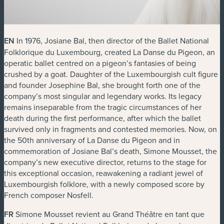
EN
In 1976, Josiane Bal, then director of the Ballet National
Folklorique du Luxembourg, created
La Danse du Pigeon
, an
operatic ballet centred on a pigeon’s fantasies of being
crushed by a goat. Daughter of the Luxembourgish cult figure
and founder Josephine Bal, she brought forth one of the
company’s most singular and legendary works. Its legacy
remains inseparable from the tragic circumstances of her
death during the first performance, after which the ballet
survived only in fragments and contested memories. Now, on
the 50th anniversary of
La Danse du Pigeon
and in
commemoration of Josiane Bal’s death, Simone Mousset, the
company’s new executive director, returns to the stage for
this exceptional occasion, reawakening a radiant jewel of
Luxembourgish folklore, with a newly composed score by
French composer Nosfell.
FR
Simone Mousset revient au Grand Théâtre en tant que