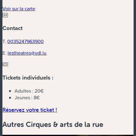
Voir sur la carte
Contact
T.
0035247963900
E.
lestheatres@vdl.lu
Tickets individuels :
Adultes :
20€
Jeunes :
8€
Réservez votre ticket !
Autres Cirques & arts de la rue