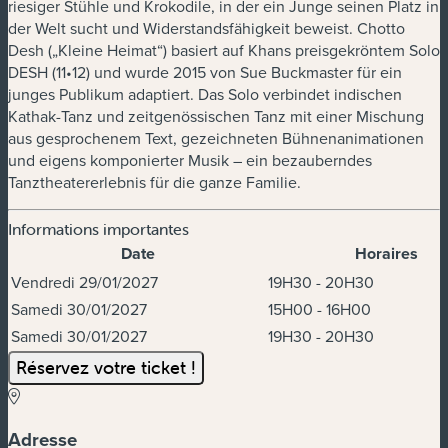
riesiger Stühle und Krokodile, in der ein Junge seinen Platz in
der Welt sucht und Widerstandsfähigkeit beweist.
Chotto
Desh
(„Kleine Heimat“) basiert auf Khans preisgekröntem Solo
DESH
(11•12)
und wurde 2015 von Sue Buckmaster für ein
junges Publikum adaptiert. Das Solo verbindet indischen
Kathak-Tanz und zeitgenössischen Tanz mit einer Mischung
aus gesprochenem Text, gezeichneten Bühnenanimationen
und eigens komponierter Musik – ein bezauberndes
Tanztheatererlebnis für die ganze Familie.
Informations importantes
Date
Horaires
Dates et horaires
Vendredi 29/01/2027
19H30 - 20H30
Samedi 30/01/2027
15H00 - 16H00
Samedi 30/01/2027
19H30 - 20H30
Réservez votre ticket !
Adresse