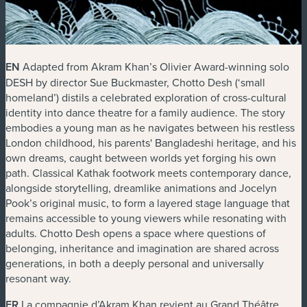
EN
Adapted from Akram Khan’s Olivier Award-winning solo
DESH
by director Sue Buckmaster,
Chotto Desh
(‘small
homeland’) distils a celebrated exploration of cross-cultural
identity into dance theatre for a family audience. The story
embodies a young man as he navigates between his restless
London childhood, his parents' Bangladeshi heritage, and his
own dreams, caught between worlds yet forging his own
path. Classical Kathak footwork meets contemporary dance,
alongside storytelling, dreamlike animations and Jocelyn
Pook’s original music, to form a layered stage language that
remains accessible to young viewers while resonating with
adults.
Chotto Desh
opens a space where questions of
belonging, inheritance and imagination are shared across
generations, in both a deeply personal and universally
resonant way.
FR
La compagnie d’Akram Khan revient au Grand Théâtre