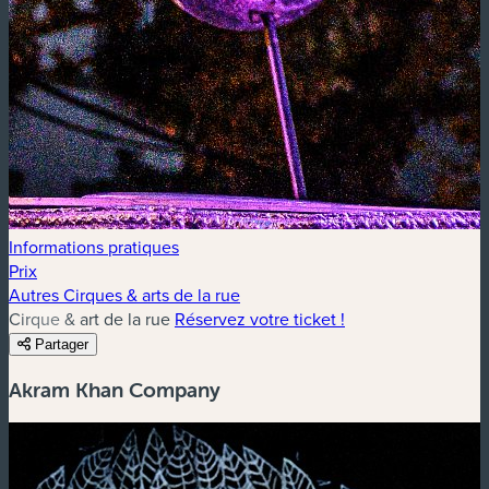
Informations pratiques
Prix
Autres Cirques & arts de la rue
Cirque & art de la rue
Réservez votre ticket !
Partager
Akram Khan Company