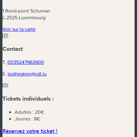
1 Rond-point Schuman
L-2525 Luxembourg
(nouvelle fenêtre)
Voir sur la carte
Contact
T.
0035247963900
E.
lestheatres@vdl.lu
Tickets individuels :
Adultes :
20€
Jeunes :
8€
(nouvelle fenêtre)
Réservez votre ticket !