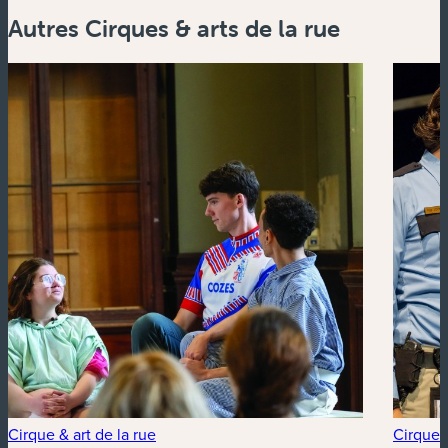
Autres Cirques & arts de la rue
Cirque & art de la rue
Cirque &