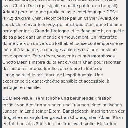
avec
Chotto Desh
(qui signifie « petite patrie » en bengali).
Adapté pour un jeune public du solo emblématique
DESH
(11•12) d’Akram Khan, récompensé par un Olivier Award, ce
spectacle réinvente le voyage initiatique d’un jeune homme
partagé entre la Grande-Bretagne et le Bangladesh, en quête
de sa place dans un monde en mouvement. Un interprète
donne vie à un univers où kathak et danse contemporaine se
mêlent à la parole, aux images animées et à une musique
enveloppante. Entre rêves, souvenirs et métamorphoses,
Chotto Desh
s’inspire du talent d’Akram Khan pour raconter
des histoires interculturelles et célèbre la force de
l’imaginaire et la résilience de l’esprit humain. Une
expérience de danse-théâtre sensible et accessible, à
partager en famille.
DE
Diese visuell sehr schöne und berührende Kreation
erzählt von den Erinnerungen und Träumen eines britischen
Jungen im Land seiner Eltern: Bangladesch. Inspiriert von der
Biografie des anglo-bengalischen Choreografen Akram Khan
entführt uns das Stück in eine Traumwelt voller Elefanten,