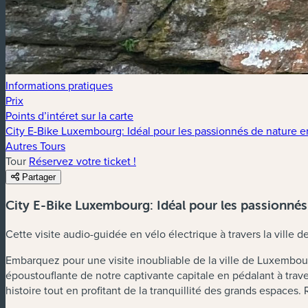
Informations pratiques
Prix
Points d’intéret sur la carte
City E-Bike Luxembourg: Idéal pour les passionnés de nature 
Autres Tours
Tour
Réservez votre ticket !
Partager
City E-Bike Luxembourg: Idéal pour les passionnés
Cette visite audio-guidée en vélo électrique à travers la ville
Embarquez pour une visite inoubliable de la ville de Luxembou
époustouflante de notre captivante capitale en pédalant à trav
histoire tout en profitant de la tranquillité des grands espaces